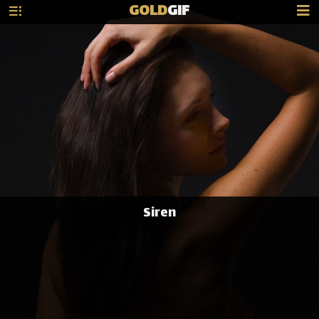
GOLD
GIF
Siren