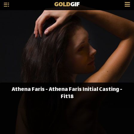
GOLD
GIF
Athena Faris - Athena Faris Initial Casting -
Fit18