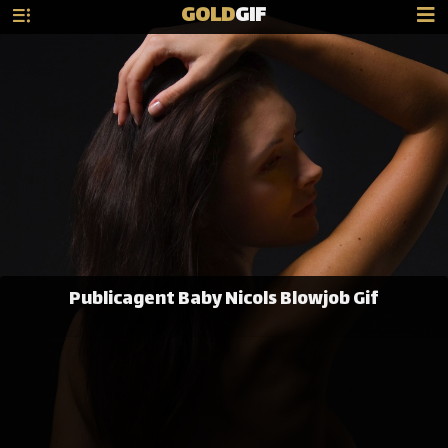
GOLD
GIF
Publicagent Baby Nicols Blowjob Gif