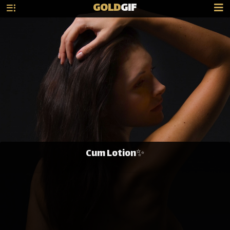
GOLD
GIF
Cum Lotion✨